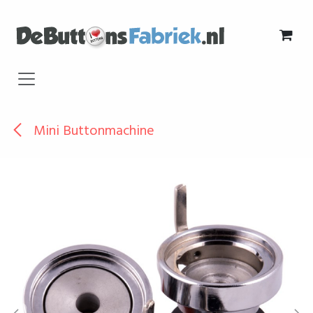
Overslaan naar inhoud
Mini Buttonmachine