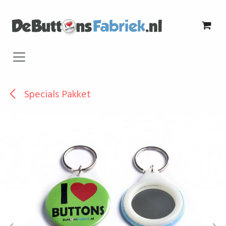
Overslaan naar inhoud
Specials Pakket