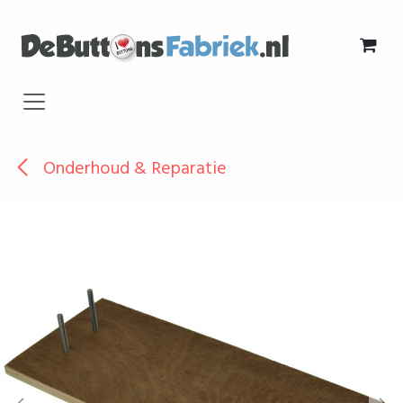
Overslaan naar inhoud
Onderhoud & Reparatie