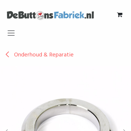
Overslaan naar inhoud
Onderhoud & Reparatie