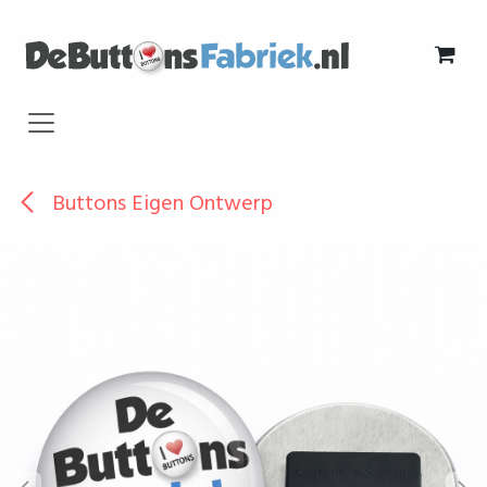
Overslaan naar inhoud
Buttons Eigen Ontwerp