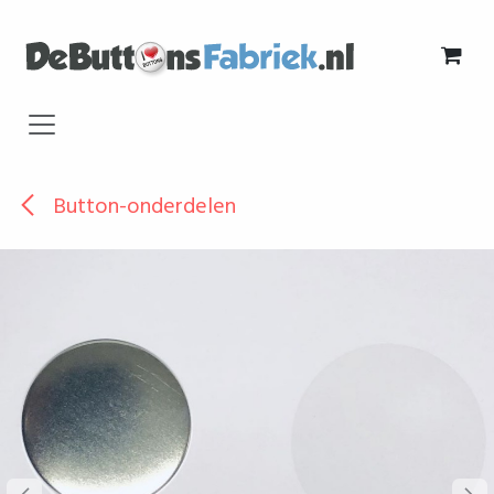
Overslaan naar inhoud
Button-onderdelen