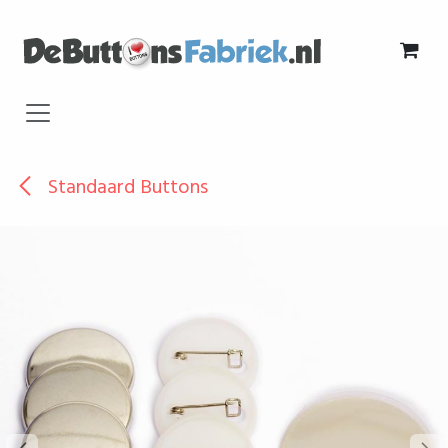
Overslaan naar inhoud
Standaard Buttons