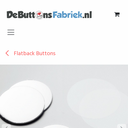
Overslaan naar inhoud
Flatback Buttons