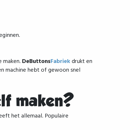
eginnen.
te maken.
DeButtons
Fabriek
drukt en
geen machine hebt of gewoon snel
elf maken?
eft het allemaal. Populaire