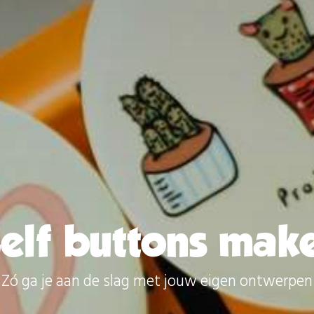
elf buttons mak
Zó ga je aan de slag met jouw eigen ontwerpen