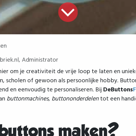
ken
riek.nl, Administrator
er om je creativiteit de vrije loop te laten en uni
, scholen of gewoon als persoonlijke hobby. Button
lend en eenvoudig te personaliseren. Bij
DeButtons
F
van
buttonmachines
,
buttononderdelen
tot een handi
 buttons maken?