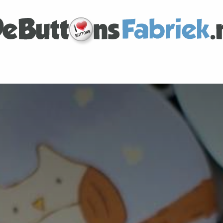
tact
Over ons